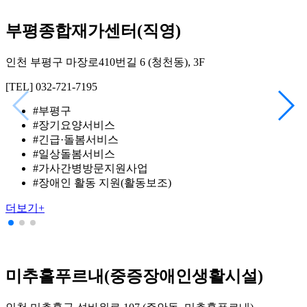
🛒 착한 소비의 마법을 직접 경험하세요!
부평종합재가센터(직영)
기관명: 인천시립장애인생산품판매시설 (인천꿈드래)
인천 부평구 마장로410번길 6 (청천동), 3F
구매 쇼핑몰: www.인천꿈드래.com
[TEL] 032-721-7195
[
전화 문의: 032-527-0709
#부평구
#인천꿈드래 #중증장애인생산품 #우선구매 #공공기관필수템 #착한
#장기요양서비스
소비 #숏폼 #인천시사회서비스원
#긴급·돌봄서비스
#일상돌봄서비스
#가사간병방문지원사업
#장애인 활동 지원(활동보조)
더보기+
미추홀푸르내(중증장애인생활시설)