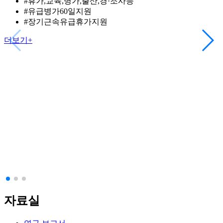
#휴가,교육,병가,출산,경·조사등
#유급병가60일지원
#장기근속유급휴가지원
더보기+
자료실