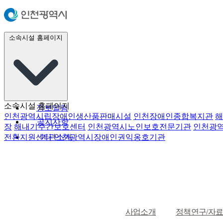
소속시설 홈페이지
소속시설 홈페이지
정보알림
인천광역시립장애인생산품판매시설
인천장애인종합복지관
해
공지사항
장
해내기주간보호센터
인천광역시노인보호전문기관
인천광
전환지원센터
기관소개
인천광역시장애인권익옹호기관
연구자료
시민참여
오시는길
사업소개
정책연구/자