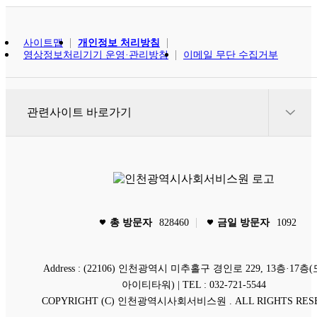
사이트맵
개인정보 처리방침
영상정보처리기기 운영·관리방침
이메일 무단 수집거부
인천광역시사회복지협의회
관련사이트 바로가기
인천광역시사회복지사협회
인천사회복지공동모금회
인천광역시
보건복지부
총 방문자
828460
금일 방문자
1092
favorite
favorite
소극행정 신고센터
Address : (22106) 인천광역시 미추홀구 경인로 229, 13층·17층
아이티타워) | TEL : 032-721-5544
COPYRIGHT (C) 인천광역시사회서비스원 . ALL RIGHTS RES