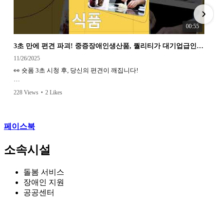
00:55
3초 만에 편견 파괴! 중증장애인생산품, 퀄리티가 대기업급인 이유? (인천꿈드래) #인천꿈드래
11/26/2025
👀 숏폼 3초 시청 후, 당신의 편견이 깨집니다!
공공기관 필수템 1.1%로 지정된 중증장애인생산품! 🎁
228 Views
•
2 Likes
"품질이 별로일 것 같다?"는 오해를 단숨에 날려버릴 만큼, 우수한 원
재료와 꼼꼼한 공정으로 만들어지는 '착한 상품'들의 마법 같은 반전을
영상으로 확인해 보세요.
페이스북
✅ 인천꿈드래는 무엇을 지원하나요?
소속시설
인천시립장애인생산품판매시설(인천꿈드래)은 인천 지역 43개 장애
인직업재활시설이 만드는 23가지 품목의 판매를 전방위로 지원하는
구심점 역할을 합니다.
돌봄 서비스
장애인 지원
✅ 이런 제품까지 구매할 수 있어요!
공공센터
복사용지, 사무용가구, 화장지 등 사무/생활용품부터 빵·쿠키 등 식품,
세탁·청소·방역 등 서비스까지! 공공기관은 물론 민간기업, 개인 누구
든 구매 가능합니다.